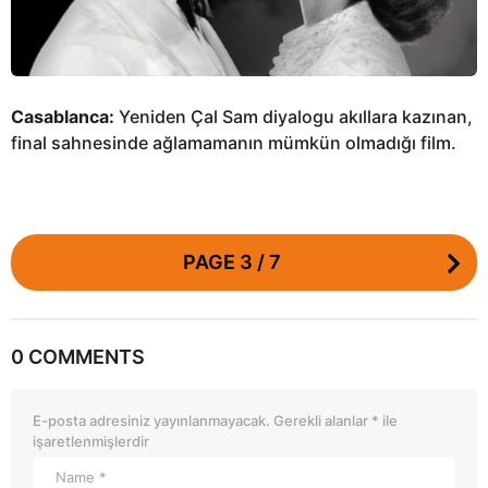
o
Casablanca:
Yeniden Çal Sam diyalogu akıllara kazınan,
final sahnesinde ağlamamanın mümkün olmadığı film.
P
PAGE 3 / 7
o
s
t
0 COMMENTS
P
a
g
E-posta adresiniz yayınlanmayacak.
Gerekli alanlar
*
ile
i
işaretlenmişlerdir
n