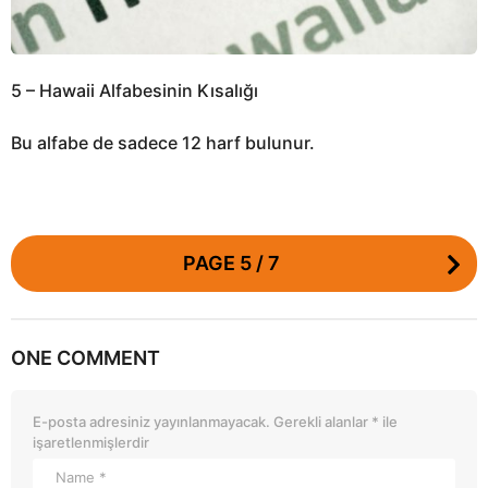
5 – Hawaii Alfabesinin Kısalığı
Bu alfabe de sadece 12 harf bulunur.
P
PAGE 5 / 7
o
s
t
ONE COMMENT
P
a
g
E-posta adresiniz yayınlanmayacak.
Gerekli alanlar
*
ile
i
işaretlenmişlerdir
n